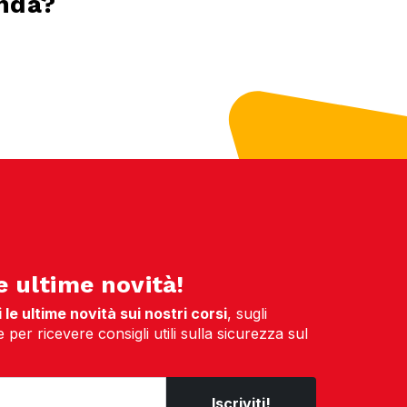
enda?
e ultime novità!
le ultime novità sui nostri corsi
, sugli
per ricevere consigli utili sulla sicurezza sul