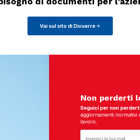
bisogno di documenti per l’azi
Vai sul sito di Divuerre
Non perderti l
Seguici per non perderti 
aggiornamenti normativi e 
lavoro.