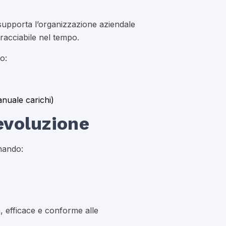
 e supporta l’organizzazione aziendale
tracciabile nel tempo.
o:
anuale carichi)
evoluzione
nando:
, efficace e conforme alle