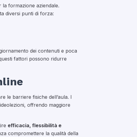
er la formazione aziendale.
a diversi punti di forza:
ll’aggiornamento dei contenuti e poca
uesti fattori possono ridurre
nline
 le barriere fisiche dell’aula. I
videolezioni, offrendo maggiore
tire
efficacia, flessibilità e
senza compromettere la qualità della