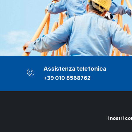
Assistenza telefonica
+39 010 8568762
I nostri co