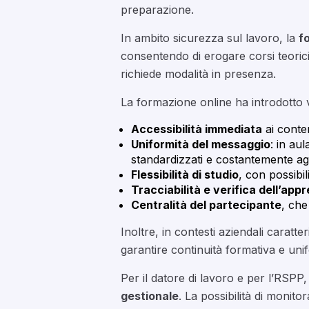
preparazione.
In ambito sicurezza sul lavoro, la
f
consentendo di erogare corsi teorici
richiede modalità in presenza.
La formazione online ha introdotto v
Accessibilità immediata
ai conte
Uniformità del messaggio
: in au
standardizzati e costantemente ag
Flessibilità di studio
, con possibi
Tracciabilità e verifica dell’ap
Centralità del partecipante
, che
Inoltre, in contesti aziendali caratt
garantire continuità formativa e unifo
Per il datore di lavoro e per l’RSP
gestionale
. La possibilità di monito