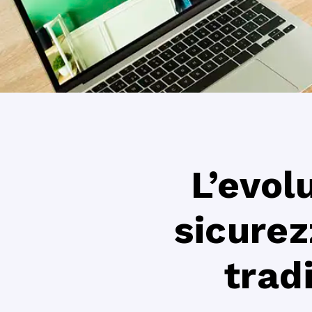
L’evol
sicurez
trad