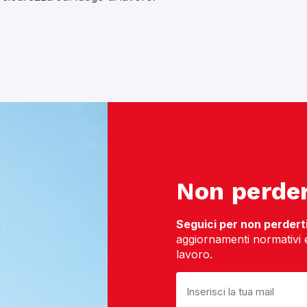
Non perder
Seguici per non perderti 
aggiornamenti normativi e 
lavoro.