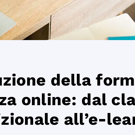
uzione della for
za online: dal c
izionale all’e-lea