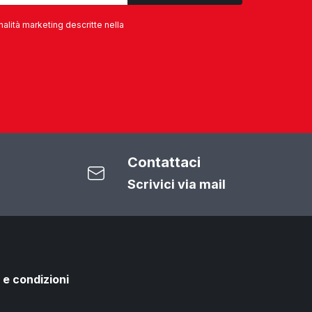
nalità marketing descritte nella
Contattaci
Scrivici via mail
 e condizioni