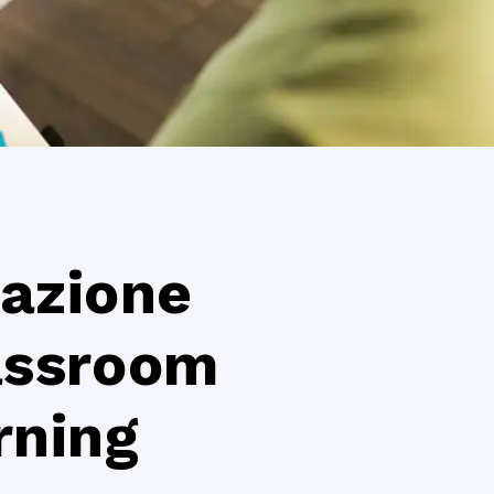
mazione
lassroom
rning