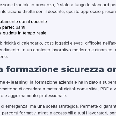
 lezione frontale in presenza, è stato a lungo lo standard p
e interazione diretta con il docente, questo approccio present
diatamente con il docente
a partecipanti
ni guidate in tempo reale
i: rigidità di calendario, costi logistici elevati, difficoltà ne
endimento. In un contesto lavorativo moderno e dinamico, q
ione.
a formazione sicurezza o
me e-learning
, la formazione aziendale ha iniziato a superare
rmettono di accedere a materiali digitali come slide, PDF e 
voro e aggiornamento professionale.
a di emergenza, ma una scelta strategica. Permette di garan
 percorsi formativi mirati e accessibili a tutti i lavoratori, 