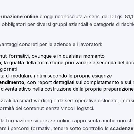
ormazione online
è oggi riconosciuta ai sensi del D.Lgs. 81
 obbligatori per diversi gruppi aziendali e categorie di risc
antaggi concreti per le aziende e i lavoratori:
nuti formativi, ovunque e in qualsiasi momento
la, la qualità della formazione può variare a seconda del doc
giornati
lità di modulare i ritmi secondo le proprie esigenze
prendimento
, con report dettagliati sul completamento e sui ri
 diventa attivo nella costruzione della propria preparazione
erizzati da smart working o da sedi operative dislocate, i co
rmità dei contenuti senza vincoli logistici.
P, la formazione sicurezza online rappresenta anche uno s
rare i percorsi formativi, tenere sotto controllo le
scadenze 