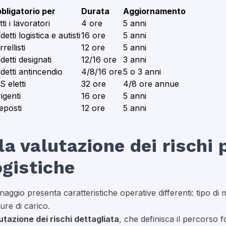
bligatorio per
Durata
Aggiornamento
ti i lavoratori
4 ore
5 anni
etti logistica e autisti
16 ore
5 anni
rellisti
12 ore
5 anni
detti designati
12/16 ore
3 anni
detti antincendio
4/8/16 ore
5 o 3 anni
S eletti
32 ore
4/8 ore annue
rigenti
16 ore
5 anni
eposti
12 ore
5 anni
a valutazione dei rischi 
ogistiche
gio presenta caratteristiche operative differenti: tipo di mer
ure di carico.
utazione dei rischi dettagliata
, che definisca il percorso f