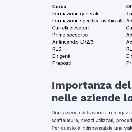
Corso
Ob
Formazione generale
Tut
Formazione specifica rischio alto
Add
Carrelli elevatori
Car
Primo soccorso
Ad
Antincendio L1/2/3
Ad
RLS
RL
Dirigenti
Di
Preposti
Pr
Importanza dell
nelle aziende l
Ogni azienda di trasporto o magazzinag
scaffalature, mezzi utilizzati, proced
Per questo è indispensabile una
val