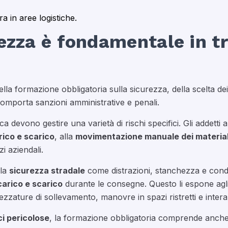
 in aree logistiche.
ezza è fondamentale in t
lla formazione obbligatoria sulla sicurezza, della scelta de
omporta sanzioni amministrative e penali.
a devono gestire una varietà di rischi specifici. Gli addetti
rico e scarico
, alla
movimentazione manuale dei material
i aziendali.
lla
sicurezza stradale
come distrazioni, stanchezza e cond
carico e scarico
durante le consegne. Questo li espone agli 
ezzature di sollevamento, manovre in spazi ristretti e interazi
i pericolose
, la formazione obbligatoria comprende anch