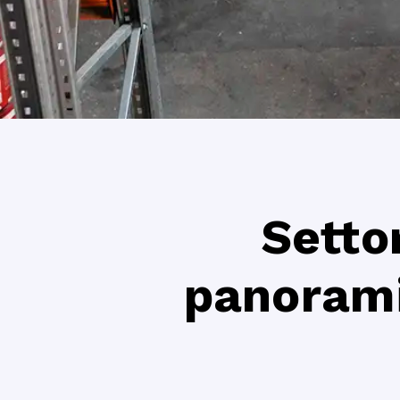
Settor
panorami