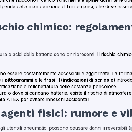
abili che riducono il carico su schiena e spalle durante le oper
pende dalla manutenzione di funi e ganci, che deve essere tra
ischio chimico: regolame
tura e acidi delle batterie sono onnipresenti. Il
rischio chimi
o essere costantemente accessibili e aggiornate. La forma
e i
pittogrammi
e le
frasi H (indicazioni di pericolo)
introdo
ssificazione e l’etichettatura delle sostanze pericolose.
ura o dove si caricano batterie, esiste il rischio di atmosfer
icata ATEX per evitare inneschi accidentali.
agenti fisici: rumore e vi
egli utensili pneumatici possono causare danni irreversibili