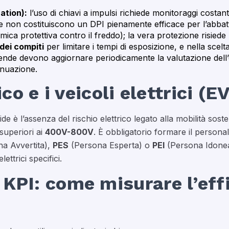
ation):
l’uso di chiavi a impulsi richiede monitoraggi costan
one non costituiscono un DPI pienamente efficace per l’abba
ica protettiva contro il freddo); la vera protezione risiede
dei compiti
per limitare i tempi di esposizione, e nella scelt
ende devono aggiornare periodicamente la valutazione dell
tenuazione.
ico e i veicoli elettrici (E
 è l’assenza del rischio elettrico legato alla mobilità soste
superiori ai
400V-800V
. È obbligatorio formare il person
a Avvertita),
PES
(Persona Esperta) o
PEI
(Persona Idonea 
lettrici specifici.
KPI: come misurare l’effi