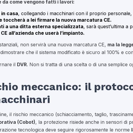
da come vengono fatti i lavori:
o in casa
, collegando i macchinari con il proprio personale
e toccherà a lei firmare la nuova marcatura CE.
ti a una ditta esterna specializzata
, sarà quest’ultima a 
E all’azienda che userà l’impianto.
ostanziali, non servirà una nuova marcatura CE,
ma la legg
 dimostrare che il sistema modificato è sicuro al 100% e com
rnare il
DVR
. Non si tratta di una scelta o di una semplice 
schio meccanico: il protoc
macchinari
cine, il rischio meccanico (schiacciamento, taglio, trascinamen
orativa (Cobot)
, la protezione risiede anche in sensori di p
egrazione tecnologica deve seguire rigorosamente le norme