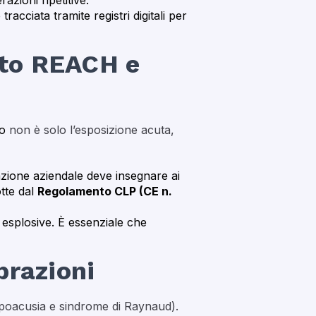
azioni ripetitive.
cciata tramite registri digitali per
nto REACH e
co
non è solo l’esposizione acuta,
zione aziendale deve insegnare ai
tte dal
Regolamento CLP (CE n.
e esplosive. È essenziale che
brazioni
 (ipoacusia e sindrome di Raynaud).