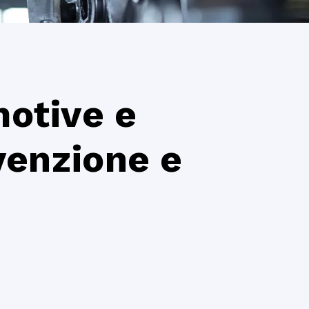
motive e
venzione e