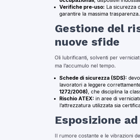
occupazionali
, dispositivi indoss
Verifiche pre-uso:
La sicurezza di
garantire la massima trasparenza.
Gestione del r
nuove sfide
Oli lubrificanti, solventi per vernicia
ma l’accumulo nel tempo.
Schede di sicurezza (SDS):
devon
lavoratori a leggere correttament
1272/2008)
, che disciplina la cla
Rischio ATEX:
in aree di verniciat
l’attrezzatura utilizzata sia certif
Esposizione ad 
Il rumore costante e le vibrazioni d