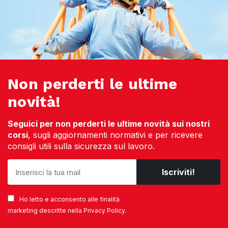
Non perderti le ultime
novità!
Seguici per non perderti le ultime novità sui nostri
corsi
, sugli aggiornamenti normativi e per ricevere
consigli utili sulla sicurezza sul lavoro.
Ho letto e acconsento alle finalità
marketing descritte nella
Privacy Policy
.