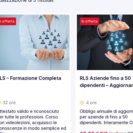
ualizzazione di 3 risultati
n offerta
In offerta
LS – Formazione Completa
RLS Aziende fino a 50
dipendenti – Aggiorn
32 ore
4 ore
ttestato valido e riconosciuto
Obbligo annuale di aggio
er tutte le professioni. Corso
per aziende di fino a 50
on videolezioni, acquisisci le
dipendenti. Interamente On
onoscenze in modo semplice ed