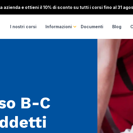
 azienda e ottieni il 10% di sconto su tutti i corsi fino al 31 ago
I nostri corsi
Informazioni
Documenti
Blog
C
so B-C
ddetti