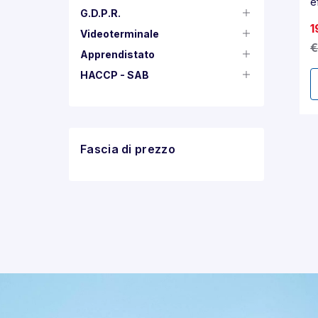
e
G.D.P.R.
1
Videoterminale
€
Apprendistato
HACCP - SAB
Fascia di prezzo