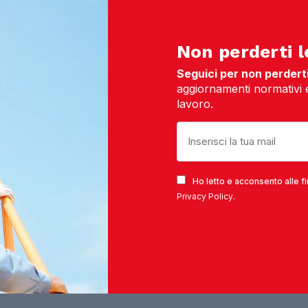
Non perderti l
Seguici per non perderti 
aggiornamenti normativi e 
lavoro.
Ho letto e acconsento alle fi
Privacy Policy
.